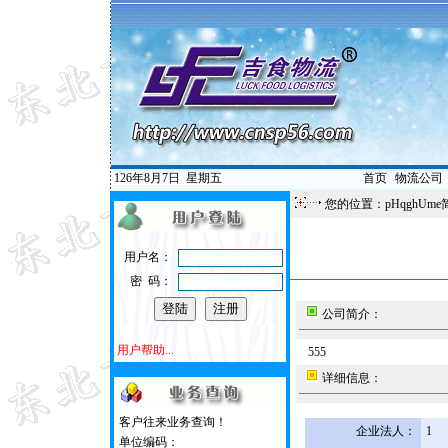
126年8月7日
星期五
首页
|
物流公司
您的位置：pHqghUme
用户名：
密 码：
公司简介：
用户帮助...
555
详细信息：
客户往来业务查询！
企业法人：
1
单位编码：