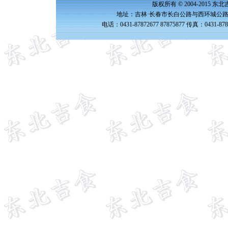
版权所有 © 2004-2015 
地址：吉林·长春市长白公路与西环城公路交
电话：0431-87872677 87875877 传真：0431-87