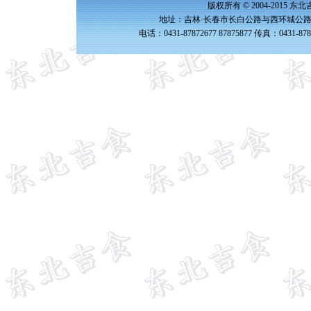
版权所有 © 2004-2015 
地址：吉林·长春市长白公路与西环城公路交
电话：0431-87872677 87875877 传真：0431-87