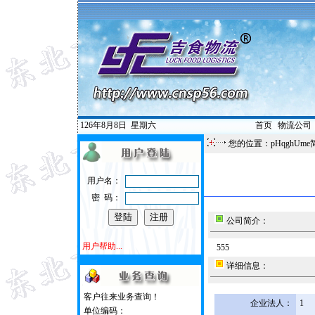
126年8月8日
星期六
首页
|
物流公司
您的位置：pHqghUme
用户名：
密 码：
公司简介：
用户帮助...
555
详细信息：
客户往来业务查询！
企业法人：
1
单位编码：