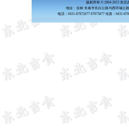
版权所有 © 2004-2015 
地址：吉林·长春市长白公路与西环城公路交
电话：0431-87872677 87875877 传真：0431-87