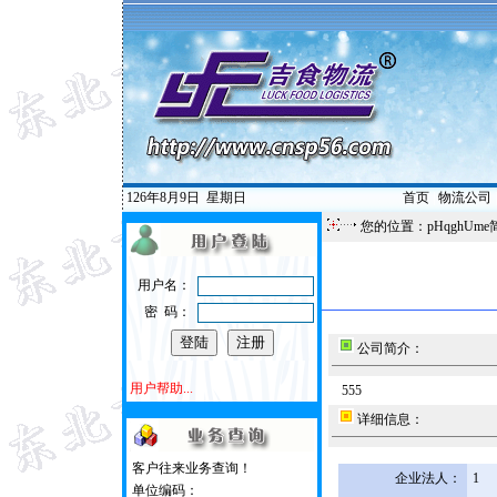
126年8月9日
星期日
首页
|
物流公司
您的位置：pHqghUme
用户名：
密 码：
公司简介：
用户帮助...
555
详细信息：
客户往来业务查询！
企业法人：
1
单位编码：