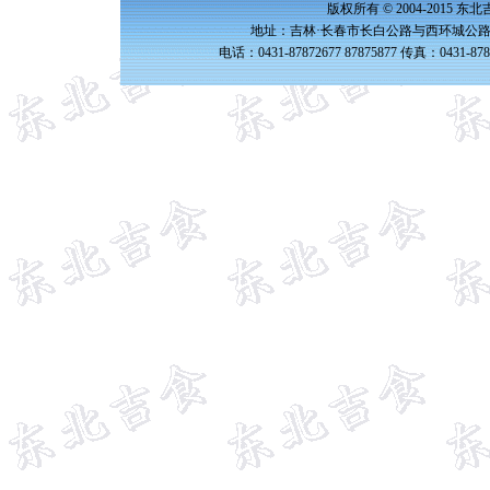
版权所有 © 2004-2015 
地址：吉林·长春市长白公路与西环城公路交
电话：0431-87872677 87875877 传真：0431-87