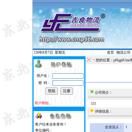
126年8月7日
星期五
首页
|
物流公司
您的位置：pHqghUme
用户名：
密 码：
公司简介：
用户帮助...
555
详细信息：
客户往来业务查询！
企业法人：
1
单位编码：