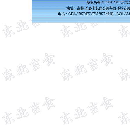
版权所有 © 2004-2015 
地址：吉林·长春市长白公路与西环城公路交
电话：0431-87872677 87875877 传真：0431-87