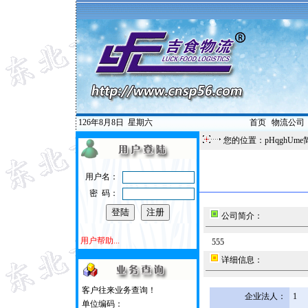
126年8月8日
星期六
首页
|
物流公司
您的位置：pHqghUme
用户名：
密 码：
公司简介：
用户帮助...
555
详细信息：
客户往来业务查询！
企业法人：
1
单位编码：