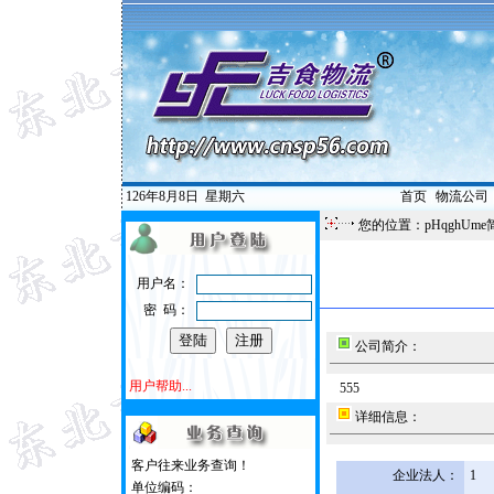
126年8月8日
星期六
首页
|
物流公司
您的位置：pHqghUme
用户名：
密 码：
公司简介：
用户帮助...
555
详细信息：
客户往来业务查询！
企业法人：
1
单位编码：