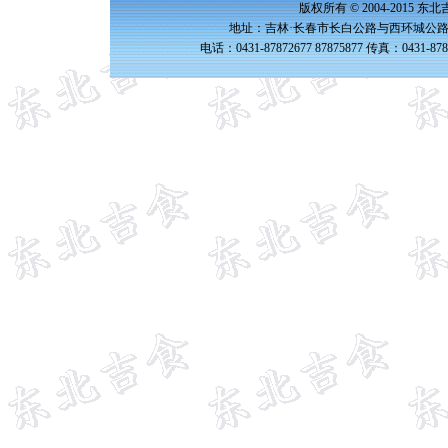
版权所有 © 2004-2015 
地址：吉林·长春市长白公路与西环城公路交
电话：0431-87872677 87875877 传真：0431-87