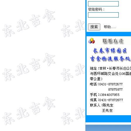
登陆密码：
帮助......