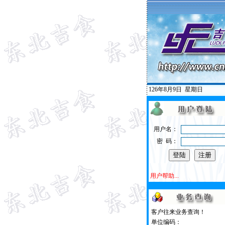
126年8月9日
星期日
用户名：
密 码：
用户帮助...
客户往来业务查询！
单位编码：