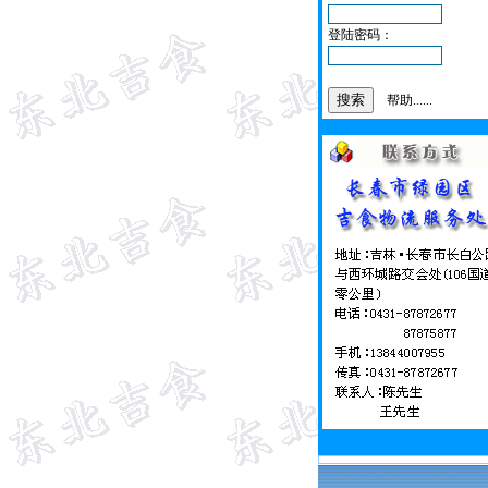
登陆密码：
帮助......