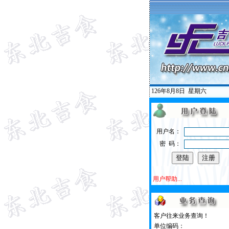
126年8月8日
星期六
用户名：
密 码：
用户帮助...
客户往来业务查询！
单位编码：