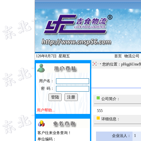
126年8月7日
星期五
首页
|
物流公司
您的位置：pHqghUme
用户名：
密 码：
公司简介：
用户帮助...
555
详细信息：
客户往来业务查询！
企业法人：
1
单位编码：