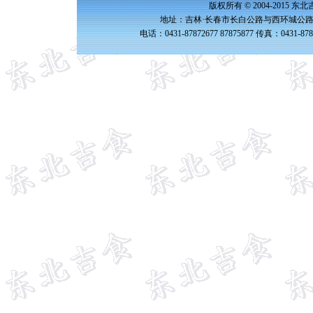
版权所有 © 2004-2015 
地址：吉林·长春市长白公路与西环城公路交
电话：0431-87872677 87875877 传真：0431-87