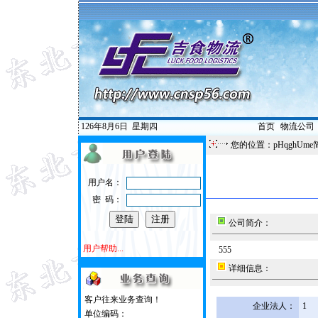
126年8月6日
星期四
首页
|
物流公司
您的位置：pHqghUme
用户名：
密 码：
公司简介：
用户帮助...
555
详细信息：
客户往来业务查询！
企业法人：
1
单位编码：