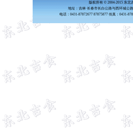
版权所有 © 2004-2015 
地址：吉林·长春市长白公路与西环城公路交
电话：0431-87872677 87875877 传真：0431-87