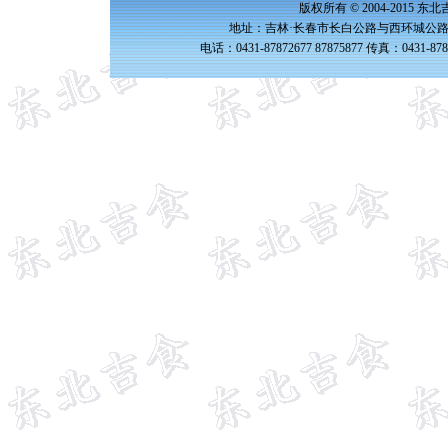
版权所有 © 2004-2015 
地址：吉林·长春市长白公路与西环城公路交
电话：0431-87872677 87875877 传真：0431-87