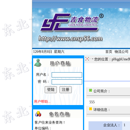
126年8月8日
星期六
首页
|
物流公司
您的位置：pHqghUme
用户名：
密 码：
公司简介：
用户帮助...
555
详细信息：
客户往来业务查询！
企业法人：
1
单位编码：