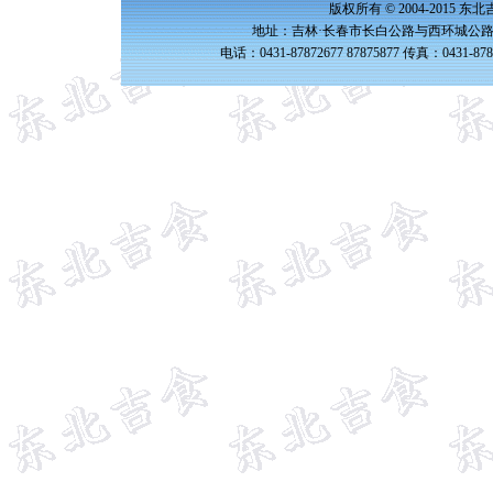
版权所有 © 2004-2015 
地址：吉林·长春市长白公路与西环城公路交
电话：0431-87872677 87875877 传真：0431-87