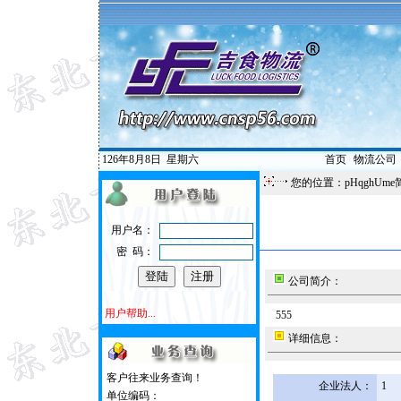
126年8月8日
星期六
首页
|
物流公司
您的位置：pHqghUme
用户名：
密 码：
公司简介：
用户帮助...
555
详细信息：
客户往来业务查询！
企业法人：
1
单位编码：