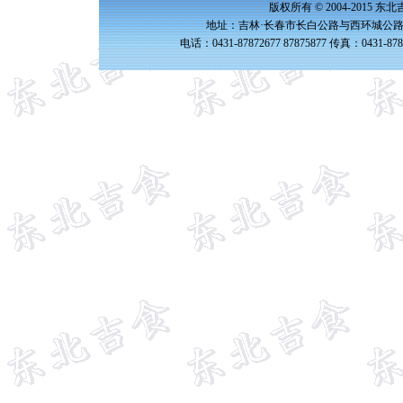
版权所有 © 2004-2015 
地址：吉林·长春市长白公路与西环城公路交
电话：0431-87872677 87875877 传真：0431-87