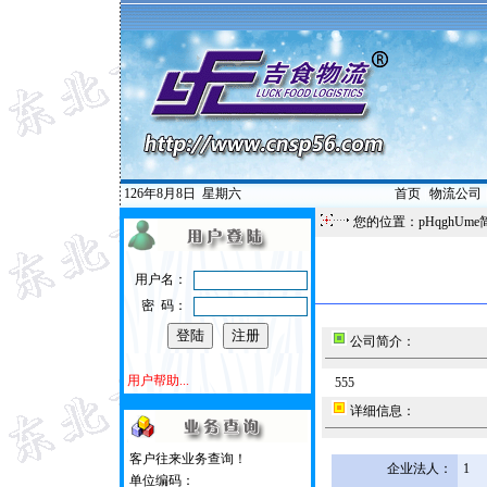
126年8月8日
星期六
首页
|
物流公司
您的位置：pHqghUme
用户名：
密 码：
公司简介：
用户帮助...
555
详细信息：
客户往来业务查询！
企业法人：
1
单位编码：