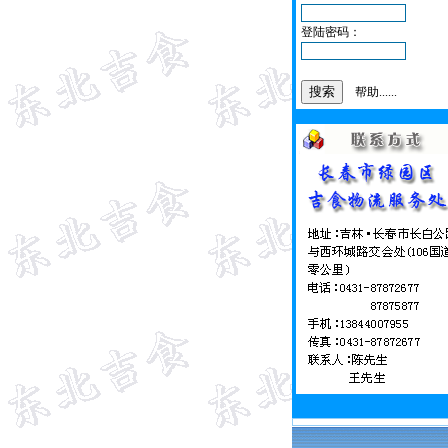
登陆密码：
帮助......