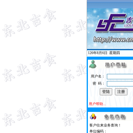
126年8月6日
星期四
用户名：
密 码：
用户帮助...
客户往来业务查询！
单位编码：