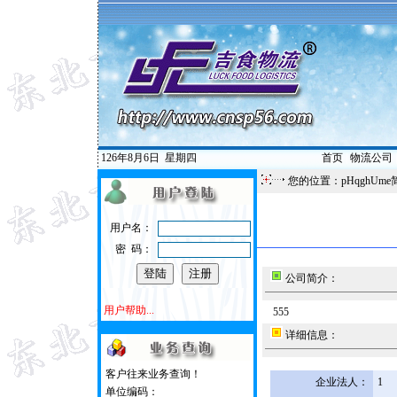
126年8月6日
星期四
首页
|
物流公司
您的位置：pHqghUme
用户名：
密 码：
公司简介：
用户帮助...
555
详细信息：
客户往来业务查询！
企业法人：
1
单位编码：