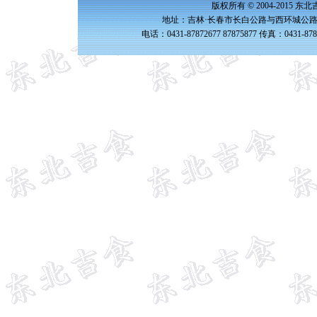
版权所有 © 2004-2015 
地址：吉林·长春市长白公路与西环城公路交
电话：0431-87872677 87875877 传真：0431-87