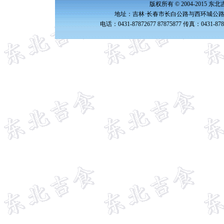
版权所有 © 2004-2015 
地址：吉林·长春市长白公路与西环城公路交
电话：0431-87872677 87875877 传真：0431-87