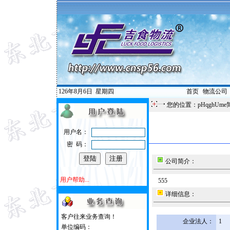
126年8月6日
星期四
首页
|
物流公司
您的位置：pHqghUme
用户名：
密 码：
公司简介：
用户帮助...
555
详细信息：
客户往来业务查询！
企业法人：
1
单位编码：