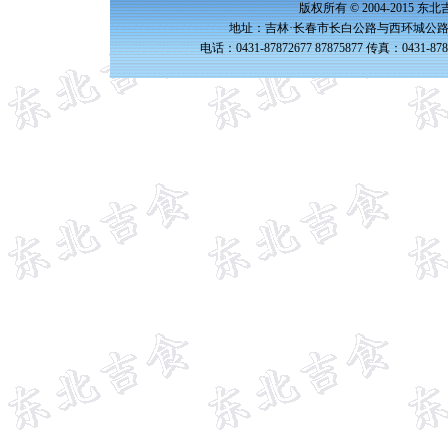
版权所有 © 2004-2015 
地址：吉林·长春市长白公路与西环城公路交
电话：0431-87872677 87875877 传真：0431-87