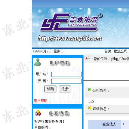
126年8月9日
星期日
首页
|
物流公司
您的位置：pHqghUme
用户名：
密 码：
公司简介：
用户帮助...
555
详细信息：
客户往来业务查询！
企业法人：
1
单位编码：